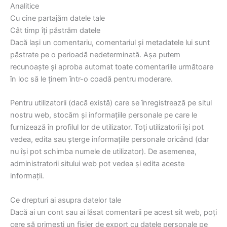
Analitice
Cu cine partajăm datele tale
Cât timp îți păstrăm datele
Dacă lași un comentariu, comentariul și metadatele lui sunt
păstrate pe o perioadă nedeterminată. Așa putem
recunoaște și aproba automat toate comentariile următoare
în loc să le ținem într-o coadă pentru moderare.
Pentru utilizatorii (dacă există) care se înregistrează pe situl
nostru web, stocăm și informațiile personale pe care le
furnizează în profilul lor de utilizator. Toți utilizatorii își pot
vedea, edita sau șterge informațiile personale oricând (dar
nu își pot schimba numele de utilizator). De asemenea,
administratorii sitului web pot vedea și edita aceste
informații.
Ce drepturi ai asupra datelor tale
Dacă ai un cont sau ai lăsat comentarii pe acest sit web, poți
cere să primești un fișier de export cu datele personale pe