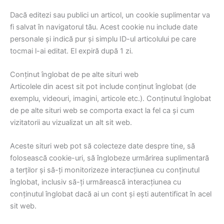
Dacă editezi sau publici un articol, un cookie suplimentar va
fi salvat în navigatorul tău. Acest cookie nu include date
personale și indică pur și simplu ID-ul articolului pe care
tocmai l-ai editat. El expiră după 1 zi.
Conținut înglobat de pe alte situri web
Articolele din acest sit pot include conținut înglobat (de
exemplu, videouri, imagini, articole etc.). Conținutul înglobat
de pe alte situri web se comporta exact la fel ca și cum
vizitatorii au vizualizat un alt sit web.
Aceste situri web pot să colecteze date despre tine, să
folosească cookie-uri, să înglobeze urmărirea suplimentară
a terților și să-ți monitorizeze interacțiunea cu conținutul
înglobat, inclusiv să-ți urmărească interacțiunea cu
conținutul înglobat dacă ai un cont și ești autentificat în acel
sit web.