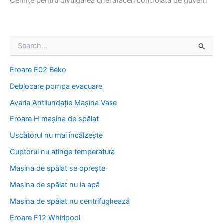
Cerințe pentru divulgarea unei afaceri controlată de guvern
S
e
a
Eroare E02 Beko
r
c
Deblocare pompa evacuare
h
f
Avaria Antiiundație Mașina Vase
o
Eroare H mașina de spălat
r
:
Uscătorul nu mai încălzește
Cuptorul nu atinge temperatura
Mașina de spălat se oprește
Mașina de spălat nu ia apă
Mașina de spălat nu centrifughează
Eroare F12 Whirlpool