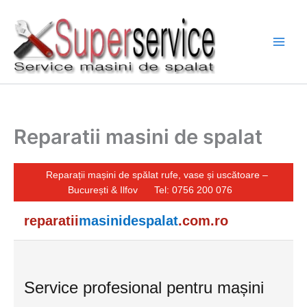
Skip
to
content
Reparatii masini de spalat
Reparații mașini de spălat rufe, vase și uscătoare –
București & Ilfov
Tel: 0756 200 076
reparatii
masinidespalat
.com.ro
Service profesional pentru mașini