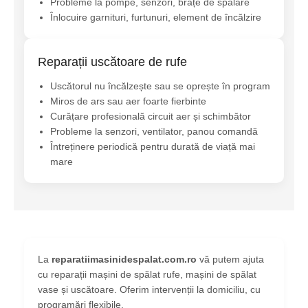
Probleme la pompe, senzori, brațe de spălare
Înlocuire garnituri, furtunuri, element de încălzire
Reparații uscătoare de rufe
Uscătorul nu încălzește sau se oprește în program
Miros de ars sau aer foarte fierbinte
Curățare profesională circuit aer și schimbător
Probleme la senzori, ventilator, panou comandă
Întreținere periodică pentru durată de viață mai
mare
La
reparatiimasinidespalat.com.ro
vă putem ajuta
cu reparații mașini de spălat rufe, mașini de spălat
vase și uscătoare. Oferim intervenții la domiciliu, cu
programări flexibile.