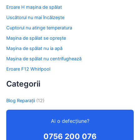
o
Eroare H mașina de spălat
r
:
Uscătorul nu mai încălzește
Cuptorul nu atinge temperatura
Mașina de spălat se oprește
Mașina de spălat nu ia apă
Mașina de spălat nu centrifughează
Eroare F12 Whirlpool
Categorii
Blog Reparații
(12)
Ai o defecțiune?
0756 200 076