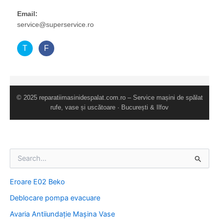
Email:
service@superservice.ro
T
F
© 2025 reparatiimasinidespalat.com.ro – Service mașini de spălat
rufe, vase și uscătoare · București & Ilfov
S
e
a
Eroare E02 Beko
r
c
Deblocare pompa evacuare
h
f
Avaria Antiiundație Mașina Vase