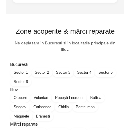
Zone acoperite & mărci reparate
Ne deplasăm în București și în localitățile principale din
Ilfov.
București
Sector 1
Sector 2
Sector 3
Sector 4
Sector 5
Sector 6
Ilfov
Otopeni
Voluntari
Popești-Leordeni
Buftea
Snagov
Corbeanca
Chitila
Pantelimon
Măgurele
Brănești
Mărci reparate