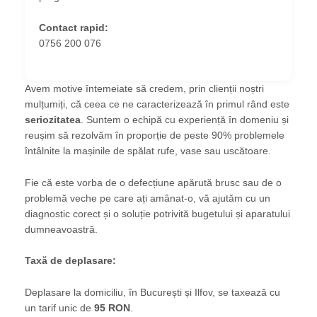
Contact rapid:
0756 200 076
Avem motive întemeiate să credem, prin clienții noștri
mulțumiți, că ceea ce ne caracterizează în primul rând este
seriozitatea
. Suntem o echipă cu experiență în domeniu și
reușim să rezolvăm în proporție de peste 90% problemele
întâlnite la mașinile de spălat rufe, vase sau uscătoare.
Fie că este vorba de o defecțiune apărută brusc sau de o
problemă veche pe care ați amânat-o, vă ajutăm cu un
diagnostic corect și o soluție potrivită bugetului și aparatului
dumneavoastră.
Taxă de deplasare:
Deplasare la domiciliu, în București și Ilfov, se taxează cu
un tarif unic de
95 RON
.